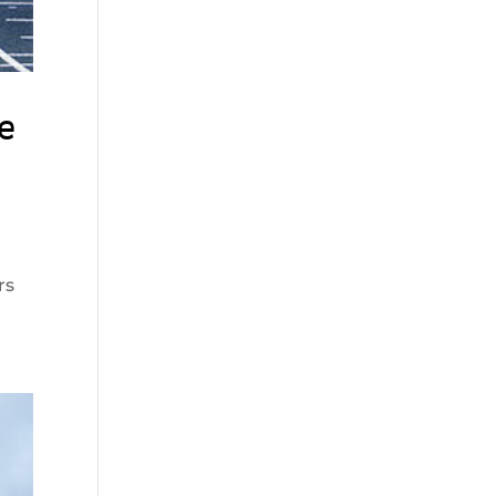
te
rs